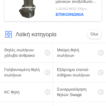
μανικών ανοξείδωτου
προσαρμόζεται σε
1-15USD MOQ:100pcs
DIN2999 BS21
ΕΠΙΚΟΙΝΩΝΊΑ
Λαϊκή κατηγορία
Όλα
Θηλές σωλήνων
Μαύρη θηλή
χάλυβα άνθρακα
σωλήνων
Γαλβανισμένη θηλή
Εξάρτημα ελατού
σωλήνων
σιδήρου σωλήνων
Συναρμολόγηση
KC θηλή
θηλών Swage