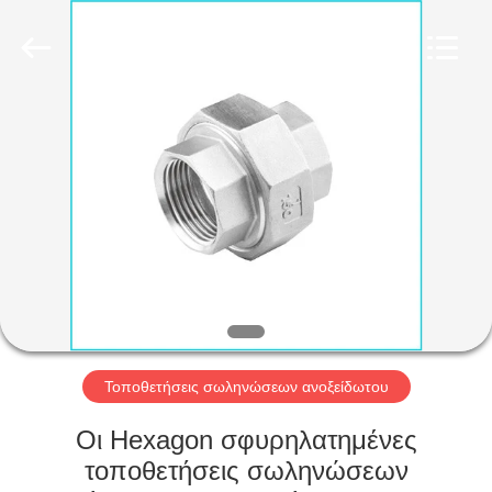
INDUSTRY
CO.,LTD.
All
Rights
Reserved.
Developed
by
ECER
ΣΠΊΤΙ
ΠΡΟΪΌΝΤΑ
ΠΕΡΊΠΟΥ
ΕΜΕΊΣ
ΓΎΡΟΣ
ΕΡΓΟΣΤΑΣΊΩΝ
Τοποθετήσεις σωληνώσεων ανοξείδωτου
Οι Hexagon σφυρηλατημένες
ΠΟΙΟΤΙΚΌΣ
τοποθετήσεις σωληνώσεων