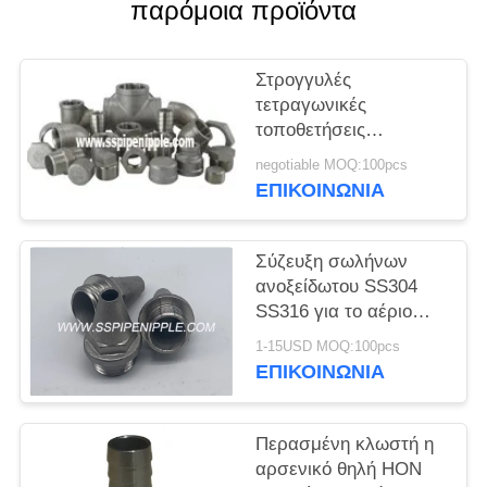
PRIVACY
παρόμοια προϊόντα
POLICY
Στρογγυλές
τετραγωνικές
τοποθετήσεις
σωληνώσεων
negotiable MOQ:100pcs
ανοξείδωτου 1/8»--6»
ΕΠΙΚΟΙΝΩΝΊΑ
συγκόλληση
υποδοχών
Σύζευξη σωλήνων
ανοξείδωτου SS304
SS316 για το αέριο
νερού NPT/DIN/BSP
1-15USD MOQ:100pcs
ΕΠΙΚΟΙΝΩΝΊΑ
Περασμένη κλωστή η
αρσενικό θηλή HON