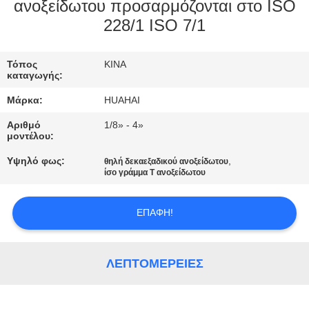
ΈΛΕΓΧΟΣ
ανοξείδωτου προσαρμόζονται στο ISO
228/1 ISO 7/1
ΜΑΣ
Τόπος
ΚΙΝΑ
ΕΛΆΤΕ
καταγωγής:
ΣΕ
Μάρκα:
HUAHAI
ΕΠΑΦΉ
Αριθμό
1/8» - 4»
ΜΕ
μοντέλου:
Υψηλό φως:
,
θηλή δεκαεξαδικού ανοξείδωτου
ίσο γράμμα Τ ανοξείδωτου
ΖΗΤΉΣΤΕ
ΈΝΑ
ΕΠΑΦΉ!
ΑΠΌΣΠΑΣΜΑ
ΛΕΠΤΟΜΈΡΕΙΕΣ
SITEMAP